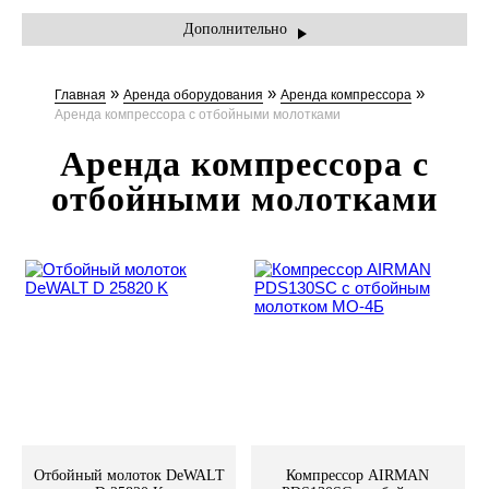
УСЛУГИ
Дополнительно
ПРАЙС-ЛИСТ
»
»
»
Главная
Аренда оборудования
Аренда компрессора
АКЦИИ
Аренда компрессора с отбойными молотками
КОНТАКТЫ
Аренда компрессора с
отбойными молотками
Отбойный молоток DeWALT
Компрессор AIRMAN