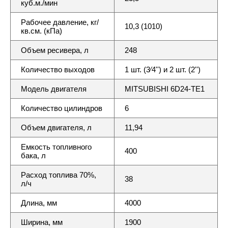
куб.м./мин
Рабочее давление, кг/
10,3 (1010)
кв.см. (кПа)
Объем ресивера, л
248
Количество выходов
1 шт. (3∕4'') и 2 шт. (2'')
Модель двигателя
MITSUBISHI 6D24-TE1
Количество цилиндров
6
Объем двигателя, л
11,94
Емкость топливного
400
бака, л
Расход топлива 70%,
38
л/ч
Длина, мм
4000
Ширина, мм
1900