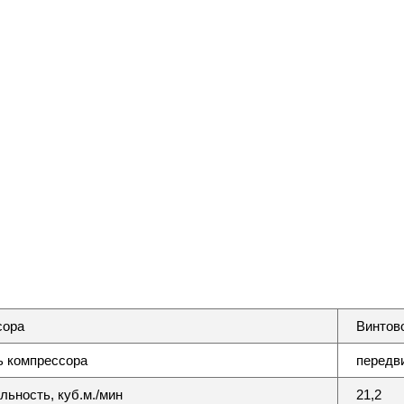
сора
Винтов
 компрессора
передв
льность, куб.м./мин
21,2