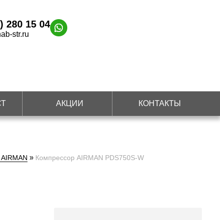
) 280 15 04
ab-str.ru
СТ
АКЦИИ
КОНТАКТЫ
»
а AIRMAN
Компрессор AIRMAN PDS750S-W