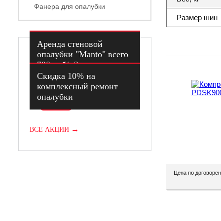
Фанера для опалубки
Размер шин
Аренда стеновой
Акции
опалубки "Manto" всего
700 руб/м2
Скидка 10% на
Скидка
комплексный ремонт
опалубки
Скидка
→
ВСЕ АКЦИИ
Цена по договорен