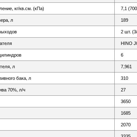
ение, кг/кв.см. (кПа)
7,1 (700
ера, л
189
выходов
2 шт. (3/
ателя
HINO J
цилиндров
6
теля, л
7,961
ивного бака, л
310
ива 70%, л/ч
27
3650
1685
2070
3335