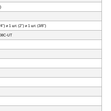
)
4'') и 1 шт. (2'') и 1 шт. (3/8'')
08C-UT