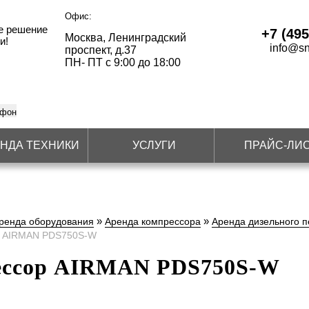
Офис:
е решение
+7 (495
Москва, Ленинградский
и!
info@sn
проспект, д.37
ПН- ПТ с 9:00 до 18:00
ефон
НДА ТЕХНИКИ
УСЛУГИ
ПРАЙС-ЛИ
»
»
ренда оборудования
Аренда компрессора
Аренда дизельного 
р AIRMAN PDS750S-W
ессор AIRMAN PDS750S-W