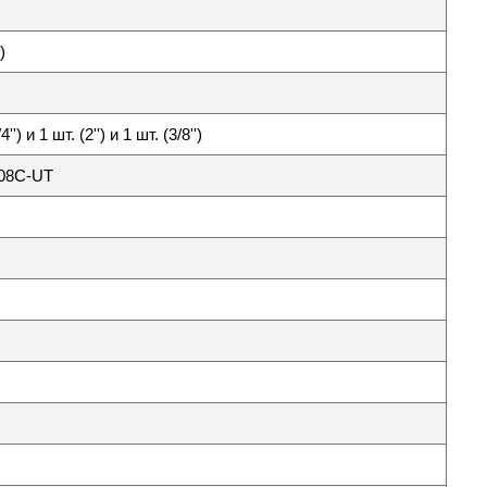
)
4'') и 1 шт. (2'') и 1 шт. (3/8'')
08C-UT