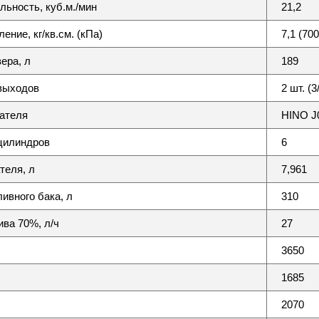
льность, куб.м./мин
21,2
ение, кг/кв.см. (кПа)
7,1 (700
ера, л
189
выходов
2 шт. (3/
ателя
HINO J
цилиндров
6
теля, л
7,961
ивного бака, л
310
ива 70%, л/ч
27
3650
1685
2070