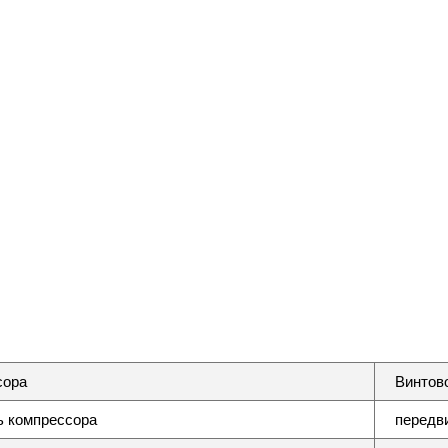
сора
Винтов
 компрессора
передв