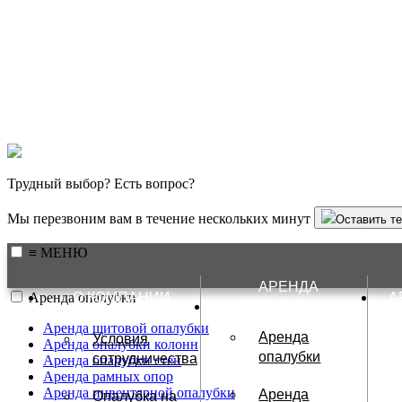
Трудный выбор? Есть вопрос?
Мы перезвоним вам в течение нескольких минут
Оставить т
≡ МЕНЮ
АРЕНДА
Аренда опалубки
О КОМПАНИИ
А
ОБОРУДОВАНИЯ
Аренда щитовой опалубки
Аренда
Условия
Аренда опалубки колонн
опалубки
сотрудничества
Аренда опалубки стен
Аренда рамных опор
Аренда инвентарной опалубки
Аренда
Опалубка на