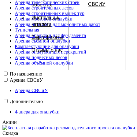
Аренда телескопических стоек
СВСИУ
объектах
Аренда строительных лесов
Аренда строительных вышек тур
Инструкции/
Аренда мостовой опалубки
Аренда опалубки для монолитных работ
каталоги
Туннельная
Аренда опалубки для фундамента
Сертификаты
Аренда съёмной опалубки
Комплектующие для опалубки
Отзывы о нас
Аренда опалубки для перекрытий
Аренда подвесных лесов
Аренда объёмной опалубки
По назначению
Аренда СВСиУ
Аренда СВСиУ
Дополнительно
Фанера для опалубки
Акции
Скидка