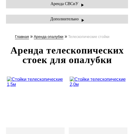
АРЕНДА ТЕХНИКИ
Аренда СВСиУ
УСЛУГИ
Дополнительно
ПРАЙС-ЛИСТ
»
»
Главная
Аренда опалубки
Телескопические стойки
АКЦИИ
Аренда телескопических
КОНТАКТЫ
стоек для опалубки