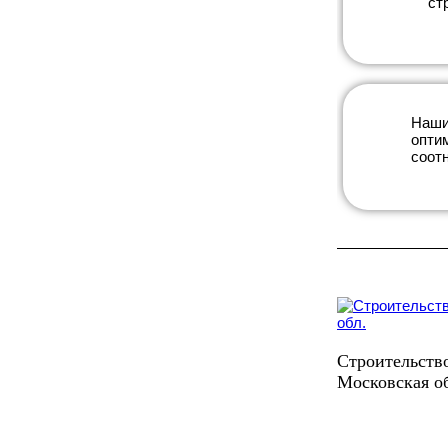
ст
Наши
опти
соот
Строительство
Московская о