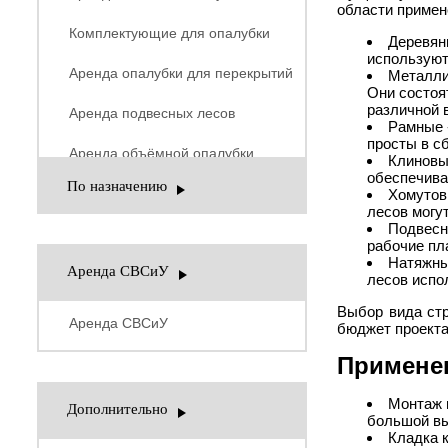
области примен
Комплектующие для опалубки
Деревян
используют
Аренда опалубки для перекрытий
Металли
Они состоя
различной 
Аренда подвесных лесов
Рамные 
просты в с
Аренда объёмной опалубки
Клиновы
обеспечива
По назначению
Хомутов
лесов могу
Подвесн
рабочие пл
Натяжны
Аренда СВСиУ
лесов испо
Выбор вида стр
Аренда СВСиУ
бюджет проекта
Примене
Монтаж 
Дополнительно
большой вы
Кладка 