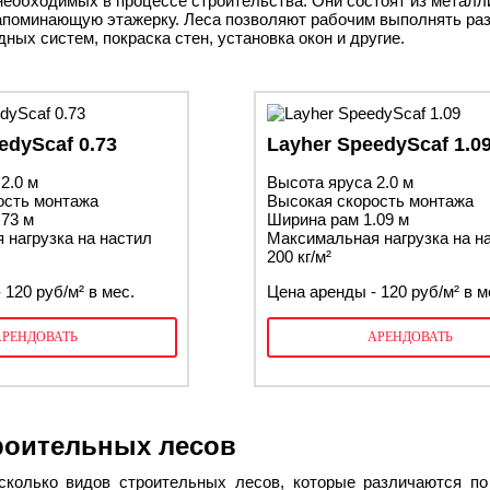
необходимых в процессе строительства. Они состоят из металл
апоминающую этажерку. Леса позволяют рабочим выполнять раз
ных систем, покраска стен, установка окон и другие.
edyScaf 0.73
Layher SpeedyScaf 1.0
2.0 м
Высота яруса 2.0 м
ость монтажа
Высокая скорость монтажа
.73 м
Ширина рам 1.09 м
 нагрузка на настил
Максимальная нагрузка на н
200 кг/м²
 120 руб/м² в мес.
Цена аренды - 120 руб/м² в м
АРЕНДОВАТЬ
АРЕНДОВАТЬ
роительных лесов
колько видов строительных лесов, которые различаются по 