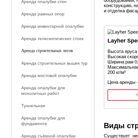
оборудования, 
Аренда опалубки стен
конструкцию, н
и отделка фасад
Аренда рамных опор
Аренда инвентарной опалубки
Аренда телескопических стоек
Layher Spe
Аренда строительных лесов
Высота яруса 
Высокая скор
Ширина рам 0
Аренда строительных вышек тур
Максимальная
200 кг/м²
Аренда мостовой опалубки
Цена аренды -
Аренда опалубки для
монолитных работ
Туннельная
Аренда опалубки для
фундамента
Виды ст
Существует нес
Аренда съёмной опалубки