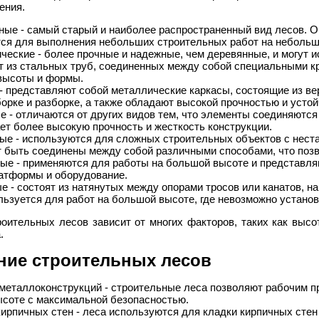
ения.
ные - самый старый и наиболее распространенный вид лесов. О
ся для выполнения небольших строительных работ на небольш
ческие - более прочные и надежные, чем деревянные, и могут 
т из стальных труб, соединенных между собой специальными кр
высоты и формы.
- представляют собой металлические каркасы, состоящие из ве
борке и разборке, а также обладают высокой прочностью и усто
е - отличаются от других видов тем, что элементы соединяютс
ет более высокую прочность и жесткость конструкции.
ые - используются для сложных строительных объектов с нес
т быть соединены между собой различными способами, что поз
ые - применяются для работы на большой высоте и представляю
атформы и оборудование.
е - состоят из натянутых между опорами тросов или канатов, н
льзуется для работ на большой высоте, где невозможно установ
оительных лесов зависит от многих факторов, таких как высот
.
ние строительных лесов
металлоконструкций - строительные леса позволяют рабочим п
соте с максимальной безопасностью.
кирпичных стен - леса используются для кладки кирпичных стен