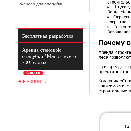
строительс
Фанера для опалубки
Штукату
большой вы
Окраска
покрытие.
Реставр
Акции
безопаснос
Бесплатная разработка
Почему 
рекомендательного
проекта опалубки
Скидка
Аренда стеновой
Аренда строите
опалубки "Manto" всего
леса позволяют
700 руб/м2
При аренде ст
предлагает тол
Скидка
Компания «Снаб
→
ВСЕ АКЦИИ
зависимости о
строительных л
Бо