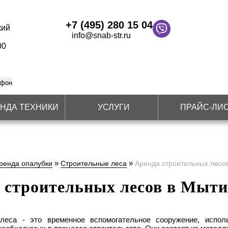
+7 (495) 280 15 04
кий
info@snab-str.ru
00
ефон
НДА ТЕХНИКИ
УСЛУГИ
ПРАЙС-ЛИ
»
»
ренда опалубки
Строительные леса
Аренда строительных лесо
 строительных лесов в Мыт
леса - это временное вспомогательное сооружение, испо