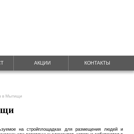
СТ
АКЦИИ
КОНТАКТЫ
в в Мытищи
ищи
льзуемое на стройплощадках для размещения людей и