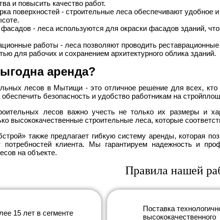
тва и повысить качество работ.
рка поверхностей - строительные леса обеспечивают удобное и
соте.
 фасадов - леса используются для окраски фасадов зданий, что
ационные работы - леса позволяют проводить реставрационные
тью для рабочих и сохранением архитектурного облика зданий.
выгодна аренда?
льных лесов в Мытищи - это отличное решение для всех, кто
 обеспечить безопасность и удобство работникам на стройплоща
роительных лесов важно учесть не только их размеры и хар
ько высококачественные строительные леса, которые соответс
строй» также предлагает гибкую систему аренды, которая по
т потребностей клиента. Мы гарантируем надежность и про
есов на объекте.
Правила нашей ра
Поставка технологичн
лее 15 лет в сегменте
высококачественного